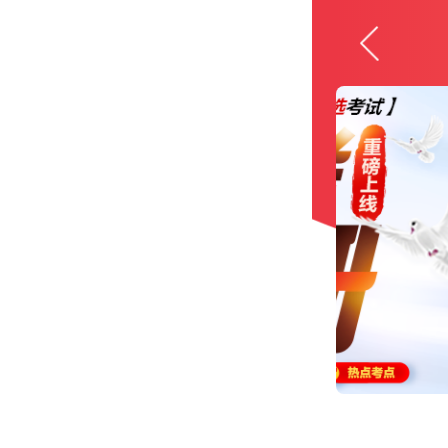
省市/
考试
职