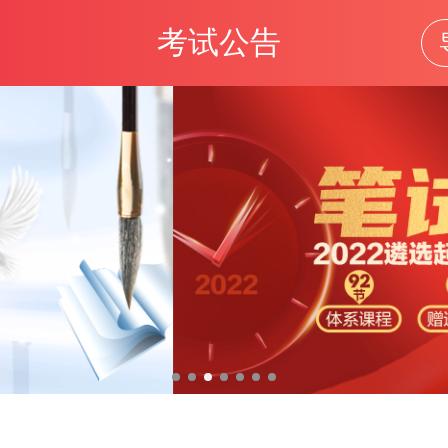
考试公告
中央遴选
考试题库
笔试资料
公告
报考指导
考
位表
成绩查询
面