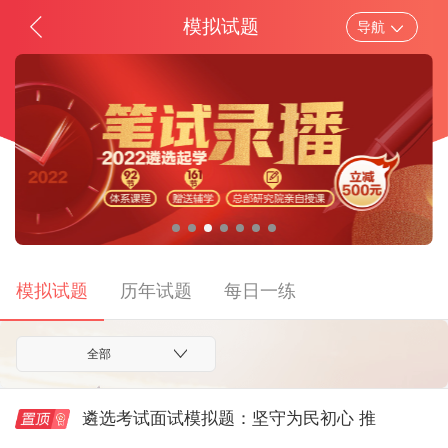
模拟试题
导航
省市/中央遴选
考试题库
笔试资料
面
考试公告
报考指导
考试通知
职位表
成绩查询
面试录用
模拟试题
历年试题
每日一练
全部
遴选考试面试模拟题：坚守为民初心 推