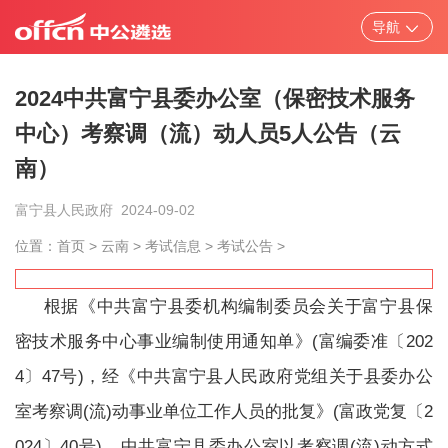
导航
省市/中央遴选
考试题库
笔试资料
面
2024中共富宁县委办公室（保密技术服务
中心）考察调（流）动人员5人公告（云
考试公告
报考指导
考试通知
南）
富宁县人民政府
2024-09-02
职位表
成绩查询
面试录用
位置：
首页
>
云南
>
考试信息
>
考试公告
>
根据《中共富宁县委机构编制委员会关于富宁县保
密技术服务中心事业编制使用通知单》(富编委准〔202
4〕47号)，经《中共富宁县人民政府党组关于县委办公
室考察调(流)动事业单位工作人员的批复》(富政党复〔2
024〕40号)，中共富宁县委办公室以考察调(流)动方式