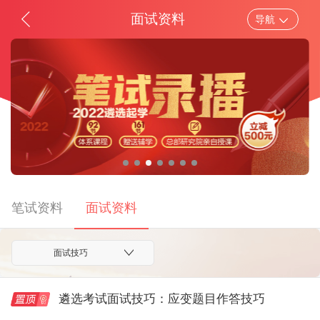
面试资料
导航
省市/中央遴选
考试题库
笔试资料
面
考试公告
报考指导
考试通知
职位表
成绩查询
面试录用
笔试资料
面试资料
面试技巧
遴选考试面试技巧：应变题目作答技巧