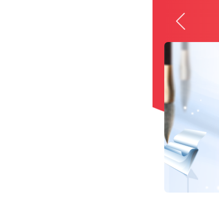
省市/
考试
职