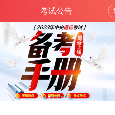
考试公告
中央遴选
考试题库
笔试资料
公告
报考指导
考
位表
成绩查询
面