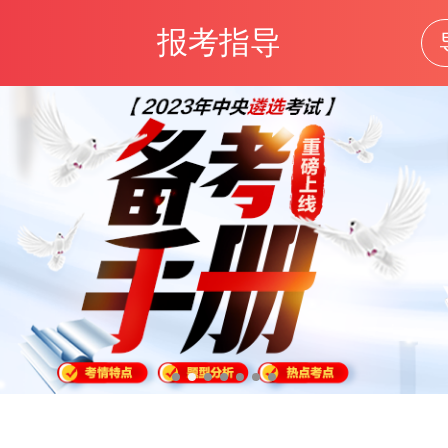
报考指导
中央遴选
考试题库
笔试资料
公告
报考指导
考
位表
成绩查询
面