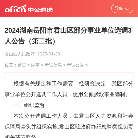
导航
省市/中央遴选
考试题库
笔试资料
面
2024湖南岳阳市君山区部分事业单位选调3
人公告（第二批）
考试公告
报考指导
考试通知
君山区人民政府
2025-01-20
位置：
首页
>
湖南
>
考试信息
>
考试公告
>
职位表
成绩查询
面试录用
根据有关规定和工作需要，经研究决定，我区部分
事业单位公开选调工作人员，使用全额拨款事业编制。
一、组织监督
本次公开选调工作人员，由君山区人力资源和社会
保障局牵头并组织实施;君山区驻政府办纪检监察组负责
相关环节监督。