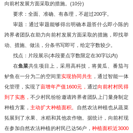
向前村发展方面采取的措施。(10分)
要求：全面、准确、有条理，不超过200字。
审题：通过审题能够得出明确本题答什么即小陈的
跨界者团队在助力向前村发展方面采取的措施，即找举
动、措施、做法，分条书写即可，给定字数较少。
找点：片段展示(本段要点字数限定在30字以内)
在
鱼菜
共生项目上，采用高科技，将黄瓜、番茄与
鲈鱼在一分为二的空间里
实现协同共生
，通过智能一体
化管理，实现了
亩增年产值1600元，
通过
向前村村民得
到了实惠，
不少村民纷纷邀请跨界者团队上门量身制定
种植方案，
主动扩大种植面积。
自然农法种植也从蔬菜
拓展到了水果、水稻和其他农作物。据统计，向前村现
在参加自然农法种植的村民已达56户，
种植面积近3000