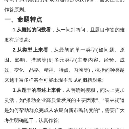
作答原则。
省市遴选
一、命题特点
1.从概括的问数看
，从一问到两问，且题目作答的难
考试公告
报考指导
考试通知
度有所提高;
2.从类型上来看
，从最初的单一类型(如问题、原
职位表
成绩查询
面试录用
因、影响、措施等)到多元类型(主要内容、经验、成
效、变化、品格、精神、特点、内涵等)，概括的种类越
中央遴选
来越丰富多样甚至可能出现不常见的概括对象;
3.从题干的表述上来看
，从明确到模糊，问法上更加
考试公告
报考指导
考试通知
灵活，如“推动企业高质量发展的主要因素”、“春林街道
职位查询
准考证
成绩查询
是如何帮助群众完成从农民向新市民转变的”，需要广大
考生明确题干，认真作答;
面试录用