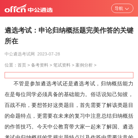
导航
遴选考试：申论归纳概括题完美作答的关键
所在
北京
天津
上海
重庆
中公遴选考试网
2023-07-28
河北
山西
辽宁
吉林
位置：
首页
>
备考资料
>
笔试资料
>
案例分析
>
黑龙江
江苏
浙江
安徽
不管是参加遴选考试还是遴选考试，归纳概括能力
在是每位同学必须具备的基础能力。俗话说知己知彼，
福建
江西
山东
更多
百战不殆，要想答好这类题目，首先需要了解该类题目
的命题特点，更需要在未来的复习中注意总结归纳概括
的作答技巧。今天中公教育带大家一起来了解国、遴选
省市/中央遴选
考试题库
笔试资料
面
考试中归纳概括的常规出题特点以及作答中需要注意的