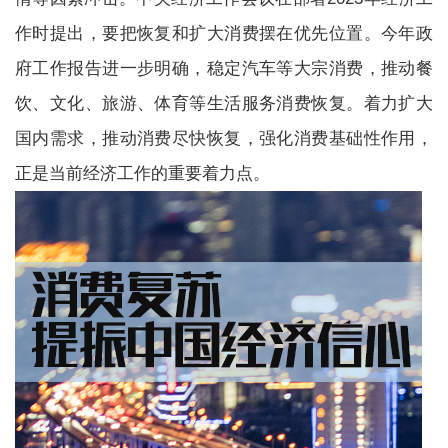
作时提出，要把恢复和扩大消费摆在优先位置。今年政
省市遴选
府工作报告进一步明确，稳定汽车等大宗消费，推动餐
饮、文化、旅游、体育等生活服务消费恢复。着力扩大
考试公告
报考指导
考试通知
国内需求，推动消费尽快恢复，强化消费基础性作用，
正是当前经济工作的重要着力点。
职位表
成绩查询
面试录用
中央遴选
考试公告
报考指导
考试通知
职位查询
准考证
成绩查询
面试录用