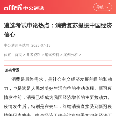
导航
遴选考试申论热点：消费复苏提振中国经济
信心
北京
天津
上海
重庆
中公遴选考试网
2023-07-13
河北
山西
辽宁
吉林
位置：
首页
>
备考资料
>
笔试资料
>
案例分析
>
黑龙江
江苏
浙江
安徽
热点背景
消费是最终需求，是社会主义经济发展的目的和动
福建
江西
山东
更多
力，也是满足人民对美好生活向往的生动体现。新冠疫
情发生前，消费已经成为我国经济增长的主要拉动力。
疫情发生后，特别是在去年，终端消费直接受到新冠疫
省市/中央遴选
考试题库
笔试资料
面
情等因素冲击。中央经济工作会议在部署2023年经济工