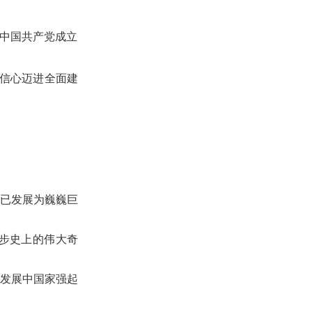
是中国共产党成立
更多
怀信心迈进全面建
面试资料
考试辅导
已发展为巍巍巨
步史上的伟大奇
考试题库
发展中国家强起