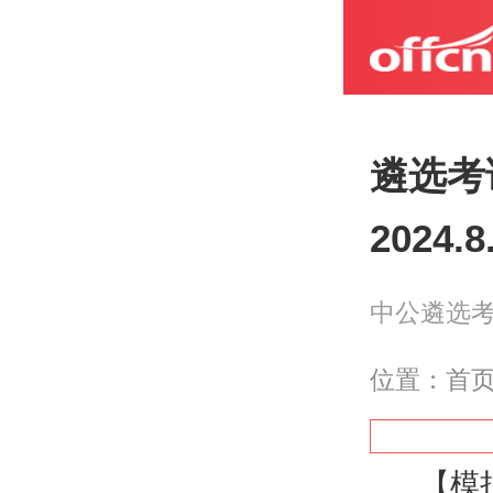
遴选考
2024.8
北京
中公遴选
河北
位置：
首
黑龙
【模