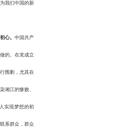
试通知
历年试题
为我们中国的新
试录用
模拟试题
初心。
中国共产
做的。在党成立
每日一练
进行围剿，尤其在
染湘江的惨败、
试通知
人实现梦想的初
联系群众，群众
绩查询