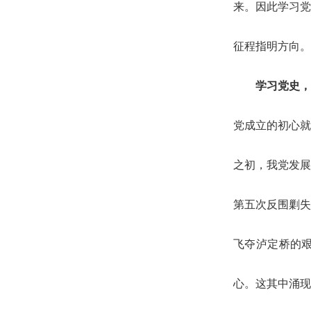
考试
来。因此学习党
征程指明方向。
职
学习党史，
党成立的初心就
中央遴选
之初，我党发展
第五次反围剿失
考试
飞夺泸定桥的
心。这其中涌现
职位