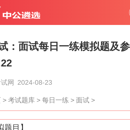
试：面试每日一练模拟题及参
.22
天津
上海
考试网
2024-08-23
山西
辽宁
页
>
考试题库
>
每日一练
>
面试
>
江
江苏
浙江
拟题目】