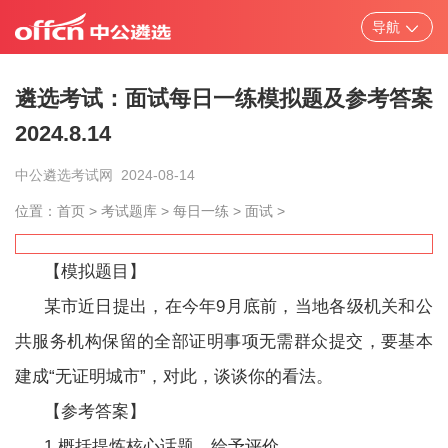
导航
遴选考试：面试每日一练模拟题及参考答案
2024.8.14
北京
天津
上海
重庆
中公遴选考试网
2024-08-14
河北
山西
辽宁
吉林
位置：
首页
>
考试题库
>
每日一练
>
面试
>
黑龙江
江苏
浙江
安徽
【模拟题目】
某市近日提出，在今年9月底前，当地各级机关和公
福建
江西
山东
更多
共服务机构保留的全部证明事项无需群众提交，要基本
建成“无证明城市”，对此，谈谈你的看法。
【参考答案】
省市/中央遴选
考试题库
笔试资料
面
1.概括提炼核心话题，给予评价。