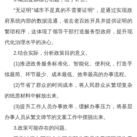
“无证明”城市不是真的不需要证明“，是通过实现政
省市遴选
府系统内部的数据流通，省去老百姓开具并提供证明的
繁琐程序，这体现了领导干部打造服务型政府，提升现
考试公告
报考指导
考试通知
代化治理水平的决心。
2.结合实际，分析政策目的意义。
职位表
成绩查询
面试录用
(1)推进政务服务标准化、智能化、便利化，打造手
续最简、环节最少、成本最低、效率最高的办事流程。
中央遴选
(2)节省了群众的时间成本，将人民群众从繁琐复杂
的纸质材料中解放出来。
考试公告
报考指导
考试通知
(3)提升工作人员办事效率，缓解办事压力，将基层
职位查询
准考证
成绩查询
办事人员从繁文缛节的文案工作中摆脱出来。
3.政策可能存在的问题。
面试录用