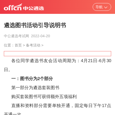
导航
遴选图书活动引导说明书
中公遴选考试网
2022-04-20
北京
天津
上海
重庆
位置：
首页
>
备考活动
>
河北
山西
辽宁
吉林
各位同学遴选书友会活动周期为：4月21日-6月30
黑龙江
江苏
浙江
安徽
日。
一：图书分为2个部分
福建
江西
山东
更多
第一部分为遴选套装图书
购买套装图书可获得额外五项福利
直播和资料部分需要单独开通，固定每日下午17点
省市/中央遴选
考试题库
笔试资料
面
开通一次