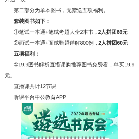
第二部分为单本图书，无赠送五项福利。
省市遴选
套装图书如下：
①笔试一本通+笔试考题大全2本书，
2人拼团66元
考试公告
报考指导
考试通知
②面试一本通+面试甄题详解800例，
2人拼团60元
五项福利：
职位表
成绩查询
面试录用
①19.9图书解析直播课购推荐图书免费看，单买19.9
元。
中央遴选
直播课共计12节课
听课平台中公教育APP
考试公告
报考指导
考试通知
职位查询
准考证
成绩查询
面试录用